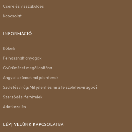
Csere és visszaküldés
Kapcsolat
INFORMÁCIÓ
Rólunk
Felhasznált anyagok
Gyűrűméret megállapítása
Angyali számok mit jelentenek
Születésvirág: Mit jelent és mi a te születésvirágod?
Szerződési feltételek
Adatkezelés
LÉPJ VELÜNK KAPCSOLATBA