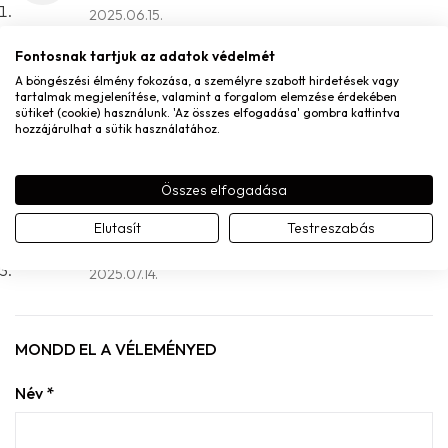
2025.06.15.
Fontosnak tartjuk az adatok védelmét
A böngészési élmény fokozása, a személyre szabott hirdetések vagy
tartalmak megjelenítése, valamint a forgalom elemzése érdekében
E
sütiket (cookie) használunk. 'Az összes elfogadása' gombra kattintva
Eszter Jánvári
–
2025.07.12.
hozzájárulhat a sütik használatához.
2025.07.12.
Összes elfogadása
Elutasít
Testreszabás
C
Csillag Árgyelán
–
2025.07.14.
2025.07.14.
MONDD EL A VÉLEMÉNYED
Név
*