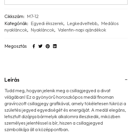
Cikkszám:
M7-12
Kategóriák:
Egyedi ékszerek
,
Legkedveltebb
,
Medálos
nyakláncok
,
Nyakláncok
,
Valentin-napi ajándékok
Megosztás
Leírás
Tudd meg, hogyan jelenik meg a csillagjegyed a divat
világában! Ez a gyönyörű horoszkópos medál finoman
gravírozott csillagjegy grafikával, amely tökéletesen tükrözi a
születési jegyed egyediségét és energiáját. A medál elegáns,
letisztult dizájnja bármelyik alkalomra illeszkedik, miközben
személyes jelentéssel is bír, hiszen a csillagjegyed
szimbolikája áll a középpontban.