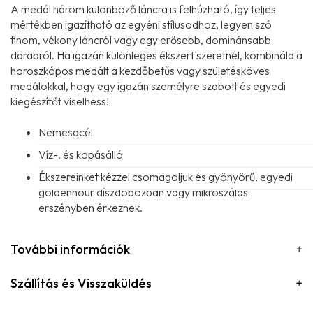
A medál három különböző láncra is felhúzható, így teljes
mértékben igazítható az egyéni stílusodhoz, legyen szó
finom, vékony láncról vagy egy erősebb, dominánsabb
darabról. Ha igazán különleges ékszert szeretnél, kombináld a
horoszkópos medált a kezdőbetűs vagy születésköves
medálokkal, hogy egy igazán személyre szabott és egyedi
kiegészítőt viselhess!
Nemesacél
Víz-, és kopásálló
Ékszereinket kézzel csomagoljuk és gyönyörű, egyedi
goldenhour díszdobozban vagy mikroszálas
erszényben érkeznek.
További információk
Szállítás és Visszaküldés