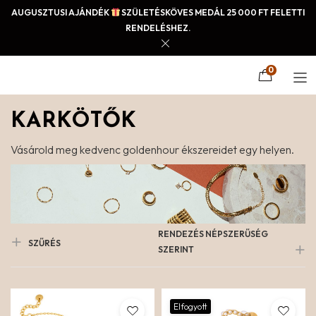
AUGUSZTUSI AJÁNDÉK
SZÜLETÉSKÖVES MEDÁL 25 000 FT FELETTI
RENDELÉSHEZ.
0
KARKÖTŐK
Vásárold meg kedvenc goldenhour ékszereidet egy helyen.
RENDEZÉS NÉPSZERŰSÉG
SZŰRÉS
SZERINT
Elfogyott