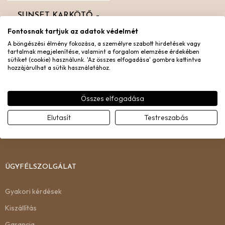
SUNSET KARKÖTŐ –
EZÜST
Fontosnak tartjuk az adatok védelmét
Sterling ezüst
A böngészési élmény fokozása, a személyre szabott hirdetések vagy
tartalmak megjelenítése, valamint a forgalom elemzése érdekében
34.890
Ft
sütiket (cookie) használunk. 'Az összes elfogadása' gombra kattintva
hozzájárulhat a sütik használatához.
1
2
3
4
Összes elfogadása
Elutasít
Testreszabás
ÜGYFÉLSZOLGÁLAT
Gyakori kérdések
Kiszállítás
Garancia