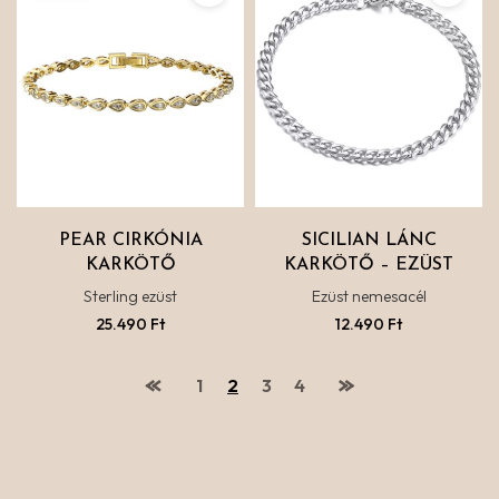
PEAR CIRKÓNIA
SICILIAN LÁNC
KARKÖTŐ
KARKÖTŐ – EZÜST
Sterling ezüst
Ezüst nemesacél
25.490
Ft
12.490
Ft
1
2
3
4