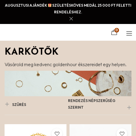
AUGUSZTUSI AJÁNDÉK
SZÜLETÉSKÖVES MEDÁL 25 000 FT FELETTI
RENDELÉSHEZ.
0
KARKÖTŐK
Vásárold meg kedvenc goldenhour ékszereidet egy helyen.
RENDEZÉS NÉPSZERŰSÉG
SZŰRÉS
SZERINT