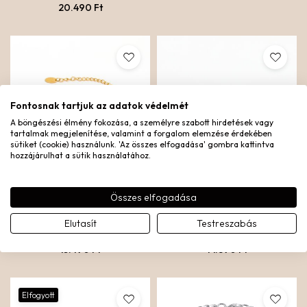
20.490
Ft
Fontosnak tartjuk az adatok védelmét
A böngészési élmény fokozása, a személyre szabott hirdetések vagy
tartalmak megjelenítése, valamint a forgalom elemzése érdekében
sütiket (cookie) használunk. 'Az összes elfogadása' gombra kattintva
hozzájárulhat a sütik használatához.
Összes elfogadása
SERPENTINE KARKÖTŐ
RUSTIC CUFF KARKÖTŐ
Elutasít
Testreszabás
Aranyozott nemesacél
Aranyozott nemesacél
15.490
Ft
14.890
Ft
Elfogyott