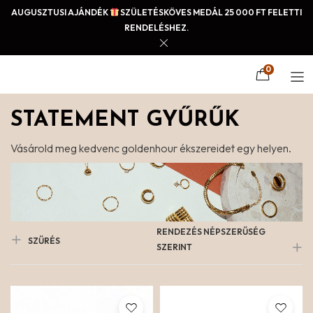
AUGUSZTUSI AJÁNDÉK
SZÜLETÉSKÖVES MEDÁL 25 000 FT FELETTI
RENDELÉSHEZ.
0
STATEMENT GYŰRŰK
Vásárold meg kedvenc goldenhour ékszereidet egy helyen.
RENDEZÉS NÉPSZERŰSÉG
SZŰRÉS
SZERINT