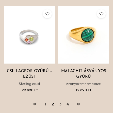
CSILLAGPOR GYŰRŰ –
MALACHIT ÁSVÁNYOS
EZÜST
GYŰRŰ
Sterling ezüst
Aranyozott nemesacél
29.890
Ft
12.890
Ft
1
2
3
4