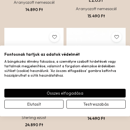
EZÜST
Aranyozott nemesacél
Aranyozott nemesacél
14.890
Ft
15.490
Ft
Fontosnak tartjuk az adatok védelmét
A böngészési élmény fokozása, a személyre szabott hirdetések vagy
tartalmak megjelenítése, valamint a forgalom elemzése érdekében
sütiket (cookie) használunk. 'Az összes elfogadása' gombra kattintva
hozzájárulhat a sütik használatához.
Összes elfogadása
PISZTÁCIA GYŰRŰ –
BE MINE GYŰRŰ
Elutasít
Testreszabás
EZÜST
Aranyozott nemesacél
Sterling ezüst
14.490
Ft
24.890
Ft