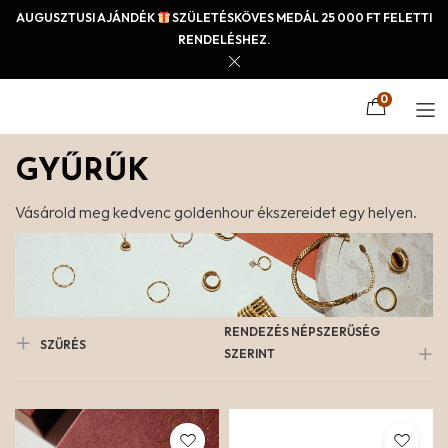
AUGUSZTUSI AJÁNDÉK
SZÜLETÉSKÖVES MEDÁL 25 000 FT FELETTI
RENDELÉSHEZ.
0
GYŰRŰK
Vásárold meg kedvenc goldenhour ékszereidet egy helyen.
RENDEZÉS NÉPSZERŰSÉG
SZŰRÉS
SZERINT