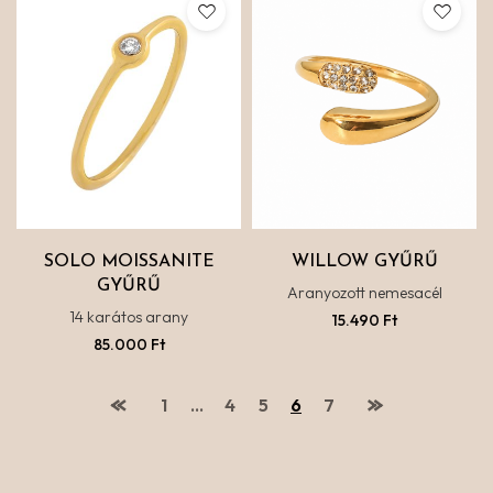
SOLO MOISSANITE
WILLOW GYŰRŰ
GYŰRŰ
Aranyozott nemesacél
14 karátos arany
15.490
Ft
85.000
Ft
1
…
4
5
6
7