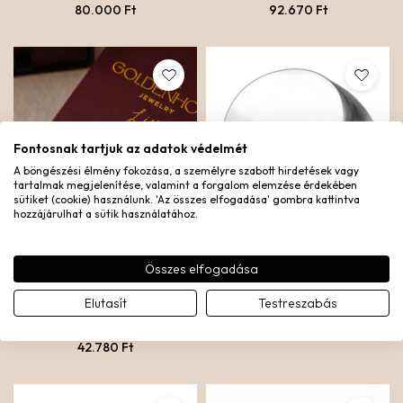
80.000
Ft
92.670
Ft
Fontosnak tartjuk az adatok védelmét
A böngészési élmény fokozása, a személyre szabott hirdetések vagy
tartalmak megjelenítése, valamint a forgalom elemzése érdekében
sütiket (cookie) használunk. 'Az összes elfogadása' gombra kattintva
hozzájárulhat a sütik használatához.
Összes elfogadása
EVERYDAY ESSENTIALS
SIGNET GYŰRŰ – EZÜST
SZETT
Elutasít
Testreszabás
Ezüst nemesacél
Sterling ezüst
12.490
Ft
42.780
Ft