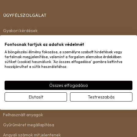
ÜGYFÉLSZOLGÁLAT
Gyakori kérdések
Kiszállítás
Fontosnak tartjuk az adatok védelmét
Garancia
A böngészési élmény fokozása, a személyre szabott hirdetések vagy
tartalmak megjelenítése, valamint a forgalom elemzése érdekében
Csere és visszaküldés
sütiket (cookie) használunk. 'Az összes elfogadása' gombra kattintva
hozzájárulhat a sütik használatához.
Kapcsolat
Összes elfogadása
INFORMÁCIÓ
Elutasít
Testreszabás
Rólunk
Felhasznált anyagok
Gyűrűméret megállapítása
Angyali számok mit jelentenek