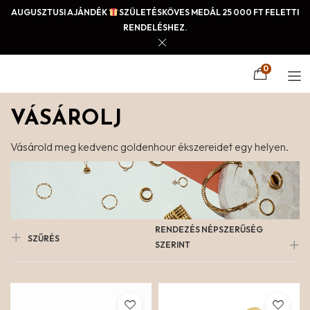
AUGUSZTUSI AJÁNDÉK
SZÜLETÉSKÖVES MEDÁL 25 000 FT FELETTI
RENDELÉSHEZ.
0
VÁSÁROLJ
Vásárold meg kedvenc goldenhour ékszereidet egy helyen.
RENDEZÉS NÉPSZERŰSÉG
SZŰRÉS
SZERINT