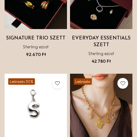
SIGNATURE TRIO SZETT
EVERYDAY ESSENTIALS
SZETT
Sterling ezüst
Sterling ezüst
92.670
Ft
42.780
Ft
Leárazás 30%
Leárazás