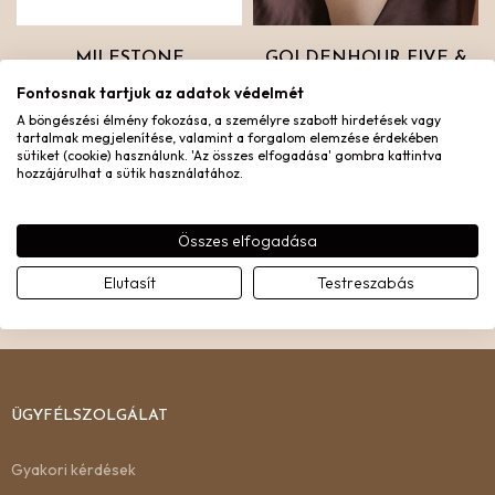
MILESTONE
GOLDENHOUR FIVE &
MIX&MATCH CHARM –
FOREVER TELJES
Fontosnak tartjuk az adatok védelmét
EZÜST
KOLLEKCIÓ
A böngészési élmény fokozása, a személyre szabott hirdetések vagy
Ezüst nemesacél
Aranyozott nemesacél
tartalmak megjelenítése, valamint a forgalom elemzése érdekében
sütiket (cookie) használunk. 'Az összes elfogadása' gombra kattintva
6.490
Ft
4.543
Ft
55.490
Ft
38.843
Ft
hozzájárulhat a sütik használatához.
1
…
9
10
11
Összes elfogadása
Elutasít
Testreszabás
ÜGYFÉLSZOLGÁLAT
Gyakori kérdések