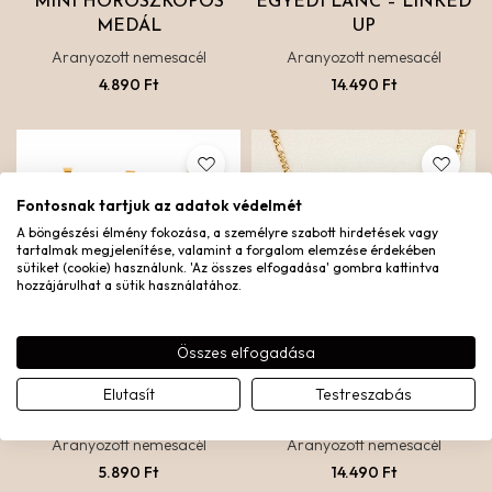
MINI HOROSZKÓPOS
EGYEDI LÁNC – LINKED
MEDÁL
UP
Aranyozott nemesacél
Aranyozott nemesacél
4.890
Ft
14.490
Ft
Fontosnak tartjuk az adatok védelmét
A böngészési élmény fokozása, a személyre szabott hirdetések vagy
tartalmak megjelenítése, valamint a forgalom elemzése érdekében
sütiket (cookie) használunk. 'Az összes elfogadása' gombra kattintva
hozzájárulhat a sütik használatához.
Összes elfogadása
Elutasít
Testreszabás
HOROSZKÓPOS MEDÁL
EGYEDI LÁNC – FIGARO
Aranyozott nemesacél
Aranyozott nemesacél
5.890
Ft
14.490
Ft