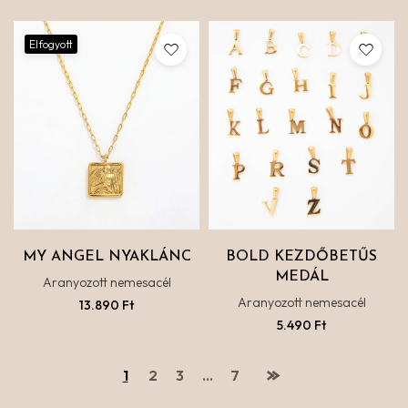
Elfogyott
MY ANGEL NYAKLÁNC
BOLD KEZDŐBETŰS
MEDÁL
Aranyozott nemesacél
Aranyozott nemesacél
13.890
Ft
5.490
Ft
1
2
3
…
7