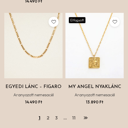
14.490
Ft
Elfogyott
EGYEDI LÁNC – FIGARO
MY ANGEL NYAKLÁNC
Aranyozott nemesacél
Aranyozott nemesacél
14.490
Ft
13.890
Ft
1
2
3
…
11