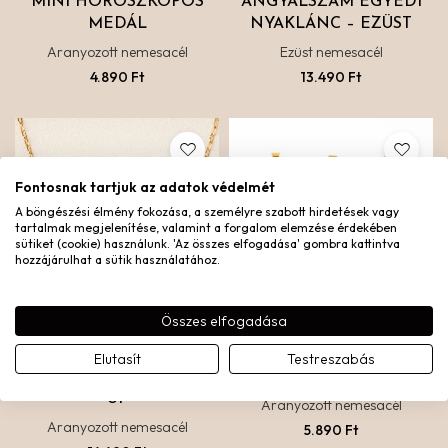
MINI HOROSZKÓPOS
ANGYALSZÁM EGYEDI
MEDÁL
NYAKLÁNC – EZÜST
Aranyozott nemesacél
Ezüst nemesacél
4.890
Ft
13.490
Ft
Fontosnak tartjuk az adatok védelmét
A böngészési élmény fokozása, a személyre szabott hirdetések vagy
tartalmak megjelenítése, valamint a forgalom elemzése érdekében
sütiket (cookie) használunk. 'Az összes elfogadása' gombra kattintva
hozzájárulhat a sütik használatához.
Összes elfogadása
Elutasít
Testreszabás
EGYEDI LÁNC – LINKED
HOROSZKÓPOS MEDÁL
UP
Aranyozott nemesacél
Aranyozott nemesacél
5.890
Ft