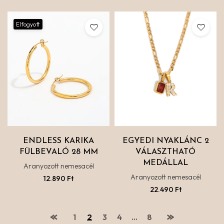
Elfogyott
ENDLESS KARIKA
EGYEDI NYAKLÁNC 2
FÜLBEVALÓ 28 MM
VÁLASZTHATÓ
MEDÁLLAL
Aranyozott nemesacél
Aranyozott nemesacél
12.890
Ft
22.490
Ft
1
2
3
4
…
8