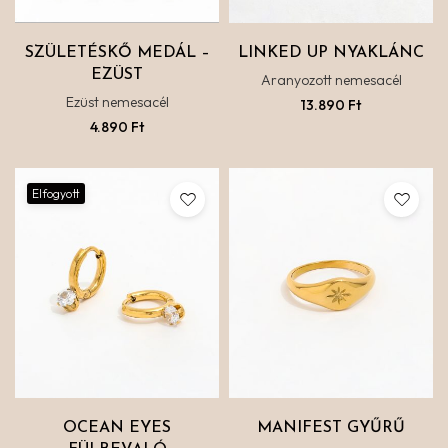
SZÜLETÉSKŐ MEDÁL –
LINKED UP NYAKLÁNC
EZÜST
Aranyozott nemesacél
Ezüst nemesacél
13.890
Ft
4.890
Ft
Elfogyott
OCEAN EYES
MANIFEST GYŰRŰ