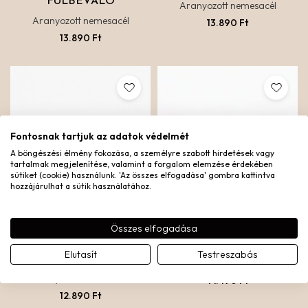
FÜLBEVALÓ
Aranyozott nemesacél
Aranyozott nemesacél
13.890
Ft
13.890
Ft
Fontosnak tartjuk az adatok védelmét
A böngészési élmény fokozása, a személyre szabott hirdetések vagy
tartalmak megjelenítése, valamint a forgalom elemzése érdekében
sütiket (cookie) használunk. 'Az összes elfogadása' gombra kattintva
hozzájárulhat a sütik használatához.
Összes elfogadása
ESSENTIAL 2 KARIKA
CROISSANT GYŰRŰ
Elutasít
Testreszabás
FÜLBEVALÓ
Aranyozott nemesacél
Aranyozott nemesacél
14.490
Ft
12.890
Ft