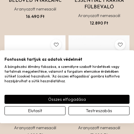
BELOVED NYAKLÁNC
ESSENTIAL 1 KARIKA
FÜLBEVALÓ
Aranyozott nemesacél
Aranyozott nemesacél
16.490
Ft
12.890
Ft
Fontosnak tartjuk az adatok védelmét
A böngészési élmény fokozása, a személyre szabott hirdetések vagy
tartalmak megjelenítése, valamint a forgalom elemzése érdekében
sütiket (cookie) használunk. 'Az összes elfogadása' gombra kattintva
hozzájárulhat a sütik használatához.
Összes elfogadása
Elutasít
Testreszabás
MINI HOROSZKÓPOS
ENDLESS KARIKA
MEDÁL
FÜLBEVALÓ 18 MM
Aranyozott nemesacél
Aranyozott nemesacél