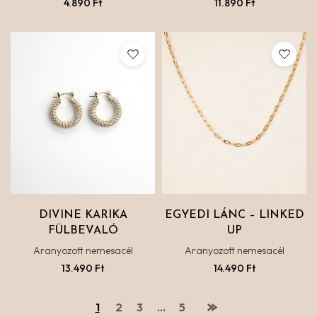
4.890
Ft
11.890
Ft
DIVINE KARIKA
EGYEDI LÁNC – LINKED
FÜLBEVALÓ
UP
Aranyozott nemesacél
Aranyozott nemesacél
13.490
Ft
14.490
Ft
1
2
3
…
5