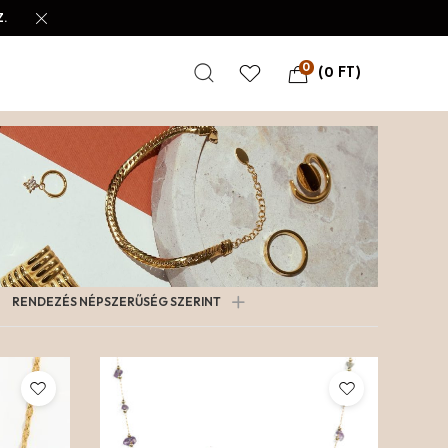
.
0
(
0
FT
)
RENDEZÉS NÉPSZERŰSÉG SZERINT