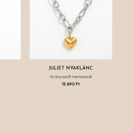
C
JULIET NYAKLÁNC
l
Aranyozott nemesacél
15.890
Ft