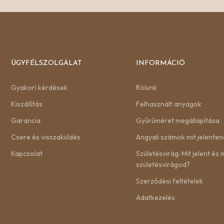
ÜGYFÉLSZOLGÁLAT
INFORMÁCIÓ
Gyakori kérdések
Rólunk
Kiszállítás
Felhasznált anyagok
Garancia
Gyűrűméret megállapítása
Csere és visszaküldés
Angyali számok mit jelenten
Kapcsolat
Születésvirág: Mit jelent és m
születésvirágod?
Szerződési feltételek
Adatkezelés