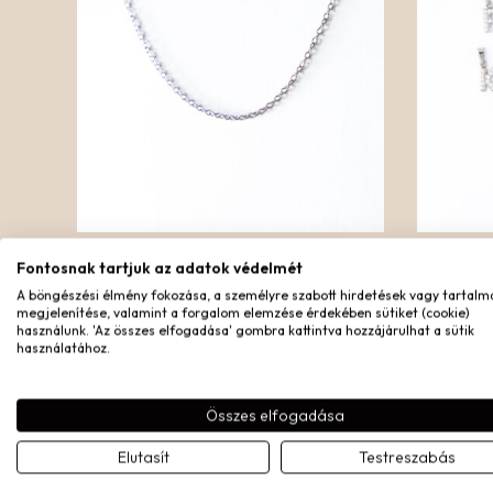
EGYEDI LÁNC – PLAIN – EZÜST
KEZDŐ
Fontosnak tartjuk az adatok védelmét
Ezüst nemesacél
A böngészési élmény fokozása, a személyre szabott hirdetések vagy tartalm
megjelenítése, valamint a forgalom elemzése érdekében sütiket (cookie)
14.490
Ft
használunk. 'Az összes elfogadása' gombra kattintva hozzájárulhat a sütik
használatához.
Összes elfogadása
Elutasít
Testreszabás