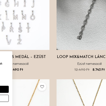
BETŰS MEDÁL – EZÜST
LOOP MIX&MATCH LÁNC 
Ezüst nemesacél
Ezüst nemesacél
ak
5.490
Ft
12.490
Ft
8.743
Ft