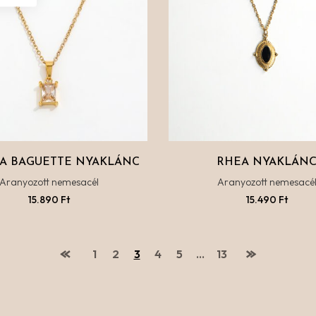
A BAGUETTE NYAKLÁNC
RHEA NYAKLÁN
Aranyozott nemesacél
Aranyozott nemesacé
15.890
Ft
15.490
Ft
1
2
3
4
5
…
13