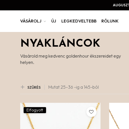
AUGUSZT
VÁSÁROLJ
ÚJ
LEGKEDVELTEBB
RÓLUNK
NYAKLÁNCOK
Vásárold meg kedvenc goldenhour ékszereidet egy
helyen.
Mutat
25–
36
-ig a 145
-ból
SZŰRÉS
Elfogyott