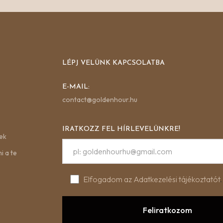
LÉPJ VELÜNK KAPCSOLATBA
E-MAIL:
contact@goldenhour.hu
IRATKOZZ FEL HÍRLEVELÜNKRE!
ek
i a te
Elfogadom az Adatkezelési tájékoztatót
.