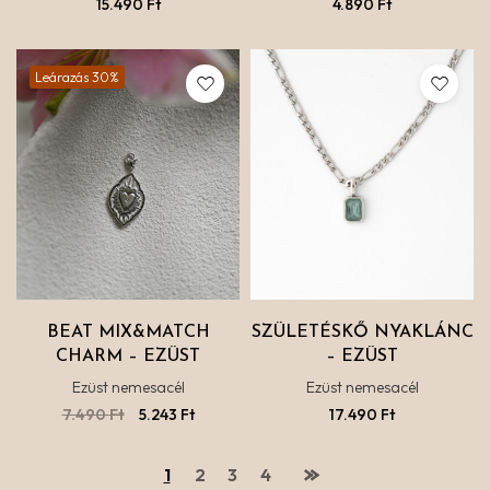
15.490
Ft
4.890
Ft
Leárazás 30%
BEAT MIX&MATCH
SZÜLETÉSKŐ NYAKLÁNC
CHARM – EZÜST
– EZÜST
Ezüst nemesacél
Ezüst nemesacél
7.490
Ft
5.243
Ft
17.490
Ft
1
2
3
4