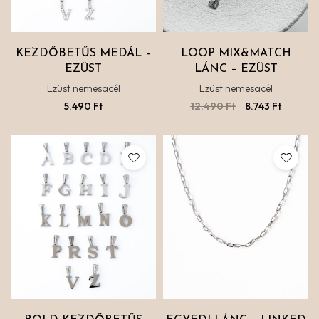
KEZDŐBETŰS MEDÁL –
LOOP MIX&MATCH
EZÜST
LÁNC – EZÜST
Ezüst nemesacél
Ezüst nemesacél
5.490
Ft
12.490
Ft
8.743
Ft