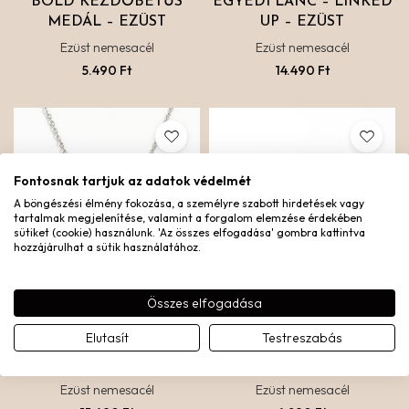
BOLD KEZDŐBETŰS
EGYEDI LÁNC – LINKED
MEDÁL – EZÜST
UP – EZÜST
Ezüst nemesacél
Ezüst nemesacél
5.490
Ft
14.490
Ft
Fontosnak tartjuk az adatok védelmét
A böngészési élmény fokozása, a személyre szabott hirdetések vagy
tartalmak megjelenítése, valamint a forgalom elemzése érdekében
sütiket (cookie) használunk. 'Az összes elfogadása' gombra kattintva
hozzájárulhat a sütik használatához.
Összes elfogadása
Elutasít
Testreszabás
VALENTINA NYAKLÁNC
MINI HOROSZKÓPOS
– EZÜST
MEDÁL – EZÜST
Ezüst nemesacél
Ezüst nemesacél