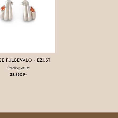
SE FÜLBEVALÓ – EZÜST
Sterling ezüst
38.890
Ft