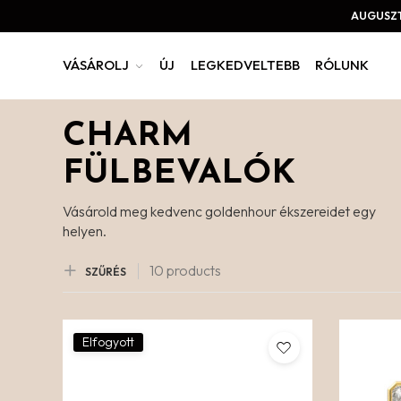
AUGUSZT
VÁSÁROLJ
ÚJ
LEGKEDVELTEBB
RÓLUNK
CHARM
FÜLBEVALÓK
Vásárold meg kedvenc goldenhour ékszereidet egy
helyen.
10 products
SZŰRÉS
Elfogyott