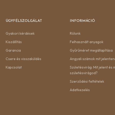
ÜGYFÉLSZOLGÁLAT
INFORMÁCIÓ
Gyakori kérdések
Rólunk
Kiszállítás
Felhasznált anyagok
Garancia
Gyűrűméret megállapítása
Csere és visszaküldés
Angyali számok mit jelenten
Kapcsolat
Születésvirág: Mit jelent és m
születésvirágod?
Szerződési feltételek
Adatkezelés