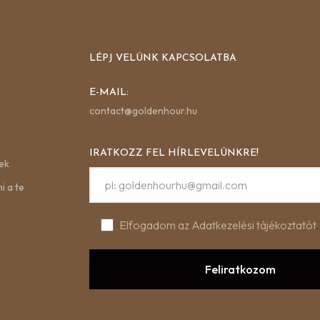
LÉPJ VELÜNK KAPCSOLATBA
E-MAIL:
contact@goldenhour.hu
IRATKOZZ FEL HÍRLEVELÜNKRE!
ek
i a te
Elfogadom az Adatkezelési tájékoztatót
.