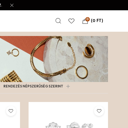
.
0
(
0
FT
)
RENDEZÉS NÉPSZERŰSÉG SZERINT