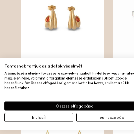
Fontosnak tartjuk az adatok védelmét
SUNRISE FÜLBEVALÓ
RÓZA
A böngészési élmény fokozása, a személyre szabott hirdetések vagy tartalm
megjelenítése, valamint a forgalom elemzése érdekében sütiket (cookie)
Sterling ezüst
használunk. 'Az összes elfogadása' gombra kattintva hozzájárulhat a sütik
38.890
Ft
használatához.
Összes elfogadása
Elfogyott
Elutasít
Testreszabás