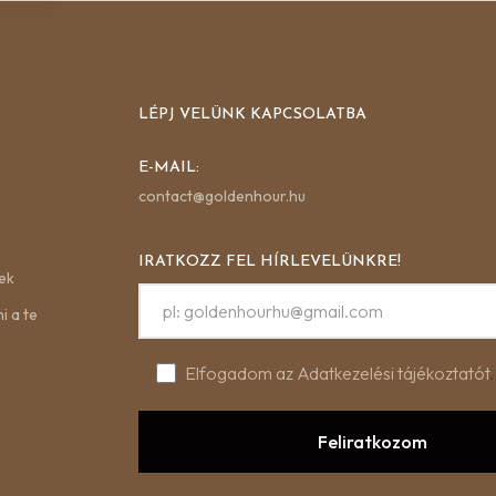
LÉPJ VELÜNK KAPCSOLATBA
E-MAIL:
contact@goldenhour.hu
IRATKOZZ FEL HÍRLEVELÜNKRE!
ek
i a te
Elfogadom az Adatkezelési tájékoztatót
.