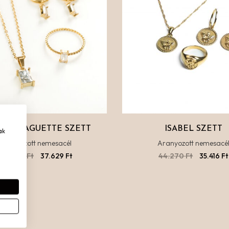
NCA BAGUETTE SZETT
ISABEL SZETT
ak
Aranyozott nemesacél
Aranyozott nemesacé
44.270
Ft
37.629
Ft
44.270
Ft
35.416
Ft