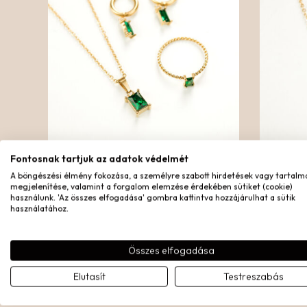
Fontosnak tartjuk az adatok védelmét
JADE BAGUETTE SZETT
BLA
A böngészési élmény fokozása, a személyre szabott hirdetések vagy tartalm
megjelenítése, valamint a forgalom elemzése érdekében sütiket (cookie)
Aranyozott nemesacél
használunk. 'Az összes elfogadása' gombra kattintva hozzájárulhat a sütik
44.270
Ft
37.629
Ft
használatához.
Összes elfogadása
Elutasít
Testreszabás