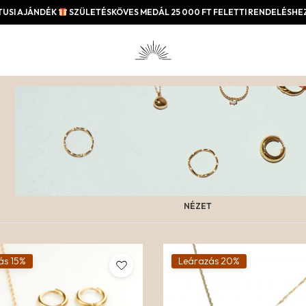
USI AJÁNDÉK
SZÜLETÉSKÖVES MEDÁL 25 000 FT FELETTI RENDELÉSHEZ
NÉZET
ás 15%
Leárazás 20%