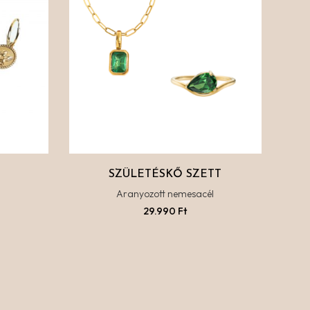
SZÜLETÉSKŐ SZETT
l
Aranyozott nemesacél
29.990
Ft