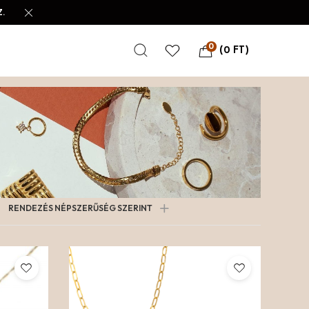
.
0
(
0
FT
)
RENDEZÉS NÉPSZERŰSÉG SZERINT