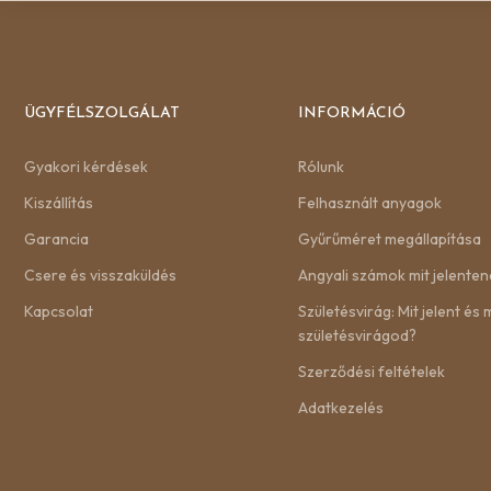
ÜGYFÉLSZOLGÁLAT
INFORMÁCIÓ
Gyakori kérdések
Rólunk
Kiszállítás
Felhasznált anyagok
Garancia
Gyűrűméret megállapítása
Csere és visszaküldés
Angyali számok mit jelenten
Kapcsolat
Születésvirág: Mit jelent és m
születésvirágod?
Szerződési feltételek
Adatkezelés