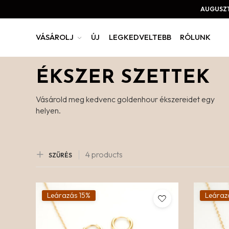
AUGUSZT
VÁSÁROLJ
ÚJ
LEGKEDVELTEBB
RÓLUNK
ÉKSZER SZETTEK
Vásárold meg kedvenc goldenhour ékszereidet egy
helyen.
4 products
SZŰRÉS
Leárazás 15%
Leáraz