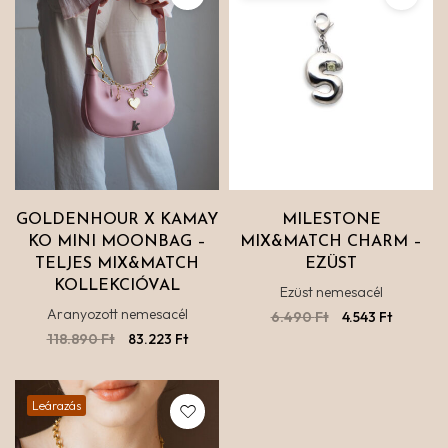
GOLDENHOUR X KAMAY
MILESTONE
KO MINI MOONBAG –
MIX&MATCH CHARM –
TELJES MIX&MATCH
EZÜST
KOLLEKCIÓVAL
Ezüst nemesacél
Aranyozott nemesacél
6.490
Ft
4.543
Ft
118.890
Ft
83.223
Ft
Leárazás