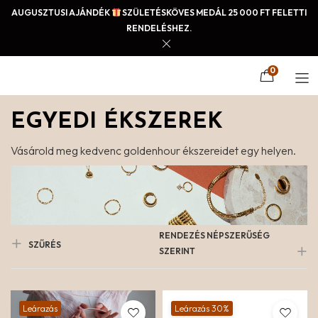
AUGUSZTUSI AJÁNDÉK
SZÜLETÉSKÖVES MEDÁL 25 000 FT FELETTI
RENDELÉSHEZ.
0
EGYEDI ÉKSZEREK
Vásárold meg kedvenc goldenhour ékszereidet egy helyen.
RENDEZÉS NÉPSZERŰSÉG
SZŰRÉS
SZERINT
Leárazás
Leárazás 30%