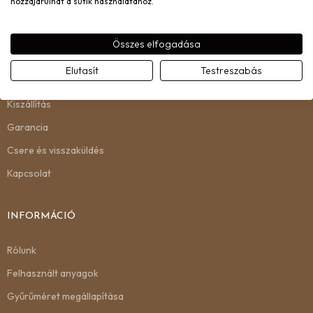
hozzájárulhat a sütik használatához.
Összes elfogadása
ÜGYFÉLSZOLGÁLAT
Elutasít
Testreszabás
Gyakori kérdések
Kiszállítás
Garancia
Csere és visszaküldés
Kapcsolat
INFORMÁCIÓ
Rólunk
Felhasznált anyagok
Gyűrűméret megállapítása