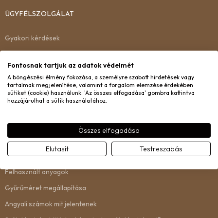
ÜGYFÉLSZOLGÁLAT
Gyakori kérdések
Kiszállítás
Fontosnak tartjuk az adatok védelmét
Garancia
A böngészési élmény fokozása, a személyre szabott hirdetések vagy
tartalmak megjelenítése, valamint a forgalom elemzése érdekében
Csere és visszaküldés
sütiket (cookie) használunk. 'Az összes elfogadása' gombra kattintva
hozzájárulhat a sütik használatához.
Kapcsolat
Összes elfogadása
INFORMÁCIÓ
Elutasít
Testreszabás
Rólunk
Felhasznált anyagok
Gyűrűméret megállapítása
Angyali számok mit jelentenek