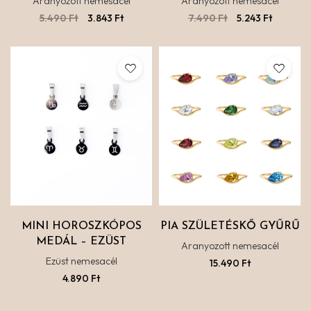
Aranyozott nemesacél
Aranyozott nemesacél
5.490
Ft
3.843
Ft
7.490
Ft
5.243
Ft
MINI HOROSZKÓPOS
PIA SZÜLETÉSKŐ GYŰRŰ
MEDÁL – EZÜST
Aranyozott nemesacél
Ezüst nemesacél
15.490
Ft
4.890
Ft