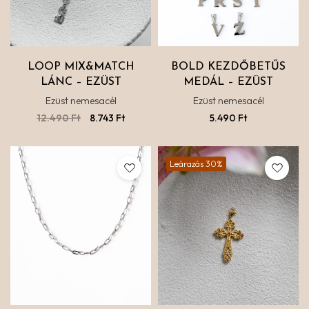
LOOP MIX&MATCH
BOLD KEZDŐBETŰS
LÁNC – EZÜST
MEDÁL – EZÜST
Ezüst nemesacél
Ezüst nemesacél
12.490
Ft
8.743
Ft
5.490
Ft
Leárazás 30%