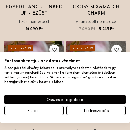
EGYEDI LÁNC – LINKED
CROSS MIX&MATCH
UP – EZÜST
CHARM
Ezüst nemesacél
Aranyozott nemesacél
14.490
Ft
7.490
Ft
5.243
Ft
Leárazás 30%
Leárazás 30%
Fontosnak tartjuk az adatok védelmét
A böngészési élmény fokozása, a személyre szabott hirdetések vagy
tartalmak megjelenítése, valamint a forgalom elemzése érdekében
sütiket (cookie) használunk. 'Az összes elfogadása' gombra kattintva
hozzájárulhat a sütik használatához.
Összes elfogadása
Elutasít
Testreszabás
BLOSSOM MIX&MATCH
BEAT MIX&MATCH
CHARM
CHARM