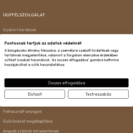
ÜGYFÉLSZOLGÁLAT
Gyakori kérdések
Kiszállítás
Fontosnak tartjuk az adatok védelmét
Garancia
A böngészési élmény fokozása, a személyre szabott hirdetések vagy
tartalmak megjelenítése, valamint a forgalom elemzése érdekében
Csere és visszaküldés
sütiket (cookie) használunk. 'Az összes elfogadása' gombra kattintva
hozzájárulhat a sütik használatához.
Kapcsolat
Összes elfogadása
INFORMÁCIÓ
Elutasít
Testreszabás
Rólunk
Felhasznált anyagok
Gyűrűméret megállapítása
Angyali számok mit jelentenek