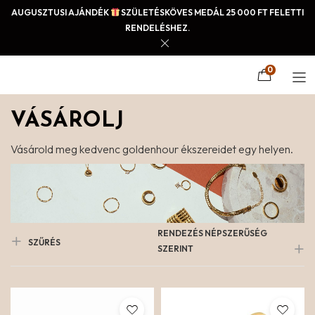
AUGUSZTUSI AJÁNDÉK
SZÜLETÉSKÖVES MEDÁL 25 000 FT FELETTI
RENDELÉSHEZ.
0
VÁSÁROLJ
Vásárold meg kedvenc goldenhour ékszereidet egy helyen.
RENDEZÉS NÉPSZERŰSÉG
SZŰRÉS
SZERINT