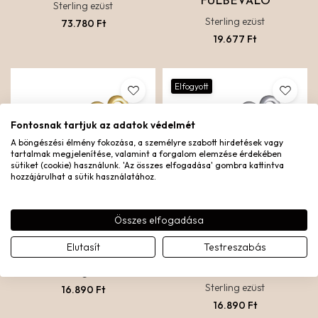
FÜLBEVALÓ
Sterling ezüst
Sterling ezüst
73.780
Ft
19.677
Ft
Elfogyott
Fontosnak tartjuk az adatok védelmét
A böngészési élmény fokozása, a személyre szabott hirdetések vagy
tartalmak megjelenítése, valamint a forgalom elemzése érdekében
sütiket (cookie) használunk. 'Az összes elfogadása' gombra kattintva
hozzájárulhat a sütik használatához.
Összes elfogadása
Elutasít
Testreszabás
HEART FÜLBEVALÓ
HEART FÜLBEVALÓ –
EZÜST
Sterling ezüst
Sterling ezüst
16.890
Ft
16.890
Ft