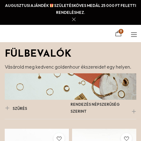
AUGUSZTUSI AJÁNDÉK
SZÜLETÉSKÖVES MEDÁL 25 000 FT FELETTI
RENDELÉSHEZ.
0
FÜLBEVALÓK
Vásárold meg kedvenc goldenhour ékszereidet egy helyen.
RENDEZÉS NÉPSZERŰSÉG
SZŰRÉS
SZERINT