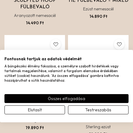
SCULPTED HOOP
TIE FÜLBEVALÓ – MIXED
FÜLBEVALÓ
Ezüst nemesacél
Aranyozott nemesacél
14.890
Ft
14.490
Ft
Fontosnak tartjuk az adatok védelmét
A böngészési élmény fokozása, a személyre szabott hirdetések vagy
tartalmak megjelenítése, valamint a forgalom elemzése érdekében
sütiket (cookie) használunk. 'Az összes elfogadása' gombra kattintva
hozzájárulhat a sütik használatához.
Összes elfogadása
Elutasít
Testreszabás
RÓZA FÜLBEVALÓ
DIANA FÜLBEVALÓ –
EZÜST
Sterling ezüst
Sterling ezüst
19.890
Ft