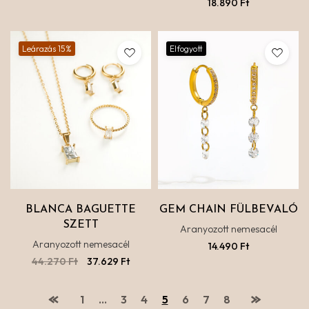
18.890
Ft
Leárazás 15%
Elfogyott
BLANCA BAGUETTE
GEM CHAIN FÜLBEVALÓ
SZETT
Aranyozott nemesacél
Aranyozott nemesacél
14.490
Ft
44.270
Ft
37.629
Ft
1
…
3
4
5
6
7
8