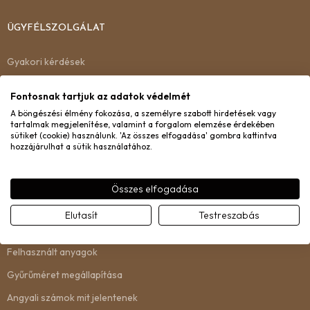
ÜGYFÉLSZOLGÁLAT
Gyakori kérdések
Kiszállítás
Fontosnak tartjuk az adatok védelmét
Garancia
A böngészési élmény fokozása, a személyre szabott hirdetések vagy
tartalmak megjelenítése, valamint a forgalom elemzése érdekében
Csere és visszaküldés
sütiket (cookie) használunk. 'Az összes elfogadása' gombra kattintva
hozzájárulhat a sütik használatához.
Kapcsolat
Összes elfogadása
INFORMÁCIÓ
Elutasít
Testreszabás
Rólunk
Felhasznált anyagok
Gyűrűméret megállapítása
Angyali számok mit jelentenek