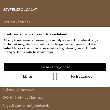
ÜGYFÉLSZOLGÁLAT
Gyakori kérdések
Kiszállítás
Fontosnak tartjuk az adatok védelmét
Garancia
A böngészési élmény fokozása, a személyre szabott hirdetések vagy
tartalmak megjelenítése, valamint a forgalom elemzése érdekében
Csere és visszaküldés
sütiket (cookie) használunk. 'Az összes elfogadása' gombra kattintva
hozzájárulhat a sütik használatához.
Kapcsolat
Összes elfogadása
INFORMÁCIÓ
Elutasít
Testreszabás
Rólunk
Felhasznált anyagok
Gyűrűméret megállapítása
Angyali számok mit jelentenek