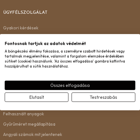
ÜGYFÉLSZOLGÁLAT
Gyakori kérdések
Kiszállítás
Fontosnak tartjuk az adatok védelmét
Garancia
A böngészési élmény fokozása, a személyre szabott hirdetések vagy
tartalmak megjelenítése, valamint a forgalom elemzése érdekében
Csere és visszaküldés
sütiket (cookie) használunk. 'Az összes elfogadása' gombra kattintva
hozzájárulhat a sütik használatához.
Kapcsolat
Összes elfogadása
INFORMÁCIÓ
Elutasít
Testreszabás
Rólunk
Felhasznált anyagok
Gyűrűméret megállapítása
Angyali számok mit jelentenek