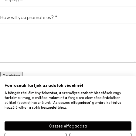
How will you promote us?
*
Register
Fontosnak tartjuk az adatok védelmét
A böngészési élmény fokozása, a személyre szabott hirdetések vagy
tartalmak megjelenítése, valamint a forgalom elemzése érdekében
ÜGYFÉLSZOLGÁLAT
sütiket (cookie) használunk. 'Az összes elfogadása' gombra kattintva
hozzájárulhat a sütik használatához.
Gyakori kérdések
Kiszállítás
Összes elfogadása
Garancia