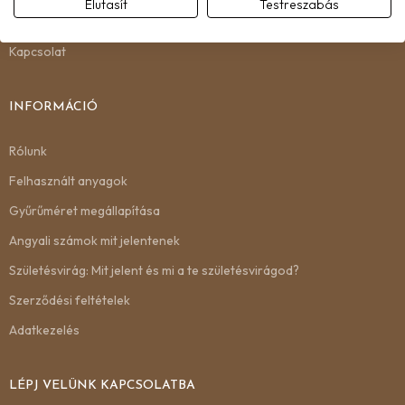
Elutasít
Testreszabás
Csere és visszaküldés
Kapcsolat
INFORMÁCIÓ
Rólunk
Felhasznált anyagok
Gyűrűméret megállapítása
Angyali számok mit jelentenek
Születésvirág: Mit jelent és mi a te születésvirágod?
Szerződési feltételek
Adatkezelés
LÉPJ VELÜNK KAPCSOLATBA