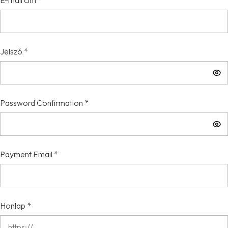
E-mail cím
*
Jelszó
*
Password Confirmation
*
Payment Email
*
Honlap
*