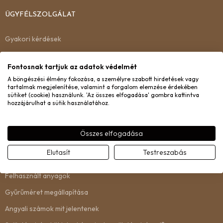
ÜGYFÉLSZOLGÁLAT
Gyakori kérdések
Kiszállítás
Fontosnak tartjuk az adatok védelmét
Garancia
A böngészési élmény fokozása, a személyre szabott hirdetések vagy
tartalmak megjelenítése, valamint a forgalom elemzése érdekében
Csere és visszaküldés
sütiket (cookie) használunk. 'Az összes elfogadása' gombra kattintva
hozzájárulhat a sütik használatához.
Kapcsolat
Összes elfogadása
INFORMÁCIÓ
Elutasít
Testreszabás
Rólunk
Felhasznált anyagok
Gyűrűméret megállapítása
Angyali számok mit jelentenek