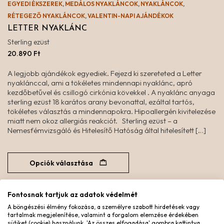
EGYEDI ÉKSZEREK
,
MEDÁLOS NYAKLÁNCOK
,
NYAKLÁNCOK
,
RÉTEGEZŐ NYAKLÁNCOK
,
VALENTIN-NAPI AJÁNDÉKOK
LETTER NYAKLÁNC
Sterling ezüst
20.890
Ft
A legjobb ajándékok egyediek. Fejezd ki szereteted a Letter
nyaklánccal, ami a tökéletes mindennapi nyaklánc, apró
kezdőbetűvel és csillogó cirkónia kövekkel . A nyaklánc anyaga
sterling ezüst 18 karátos arany bevonattal, ezáltal tartós,
tökéletes választás a mindennapokra. Hipoallergén kivitelezése
miatt nem okoz allergiás reakciót. Sterling ezüst – a
Nemesfémvizsgáló és Hitelesítő Hatóság által hitelesített […]
Opciók választása
Fontosnak tartjuk az adatok védelmét
A böngészési élmény fokozása, a személyre szabott hirdetések vagy
tartalmak megjelenítése, valamint a forgalom elemzése érdekében
sütiket (cookie) használunk. 'Az összes elfogadása' gombra kattintva