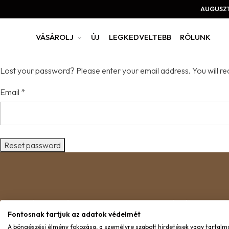
AUGUSZT
VÁSÁROLJ
ÚJ
LEGKEDVELTEBB
RÓLUNK
Lost your password? Please enter your email address. You will rec
Email
*
Reset password
ÜGYFÉLSZOLGÁLAT
INFORMÁCIÓ
Fontosnak tartjuk az adatok védelmét
A böngészési élmény fokozása, a személyre szabott hirdetések vagy tartalm