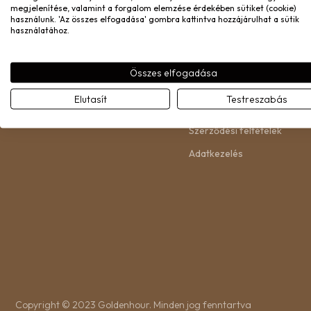
Gyakori kérdések
Rólunk
megjelenítése, valamint a forgalom elemzése érdekében sütiket (cookie)
használunk. 'Az összes elfogadása' gombra kattintva hozzájárulhat a sütik
Kiszállítás
Felhasznált anyagok
használatához.
Garancia
Gyűrűméret megállapítása
Csere és visszaküldés
Angyali számok mit jelenten
Összes elfogadása
Kapcsolat
Születésvirág: Mit jelent és m
Elutasít
Testreszabás
születésvirágod?
Szerződési feltételek
Adatkezelés
Copyright © 2023 Goldenhour. Minden jog fenntartva