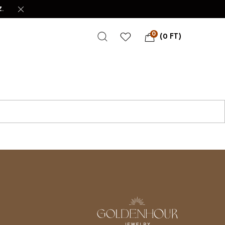
.
0
(
0
FT
)