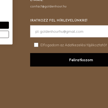
E-MAIL:
contact@goldenhour.hu
IRATKOZZ FEL HÍRLEVELÜNKRE!
ek
i a te
Elfogadom az Adatkezelési tájékoztatót
.